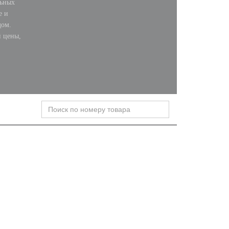
льных
е и
дом.
 цены,