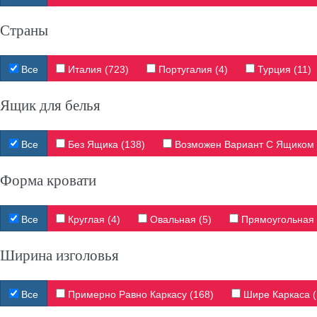
Страны
Все
Италия (723)
Португалия (4)
Турция (11)
Ящик для белья
Все
Без Ящика (138)
Возможен Вариант С Ящиком И
Форма кровати
Все
Круглая (4)
Овальная (5)
Прямоугольная 
Ширина изголовья
Все
Примерно Равно Каркасу (168)
Шире Каркаса (