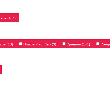
ное (104)
кое (10)
Низкое < 70 (см) (3)
Среднее (141)
Средн