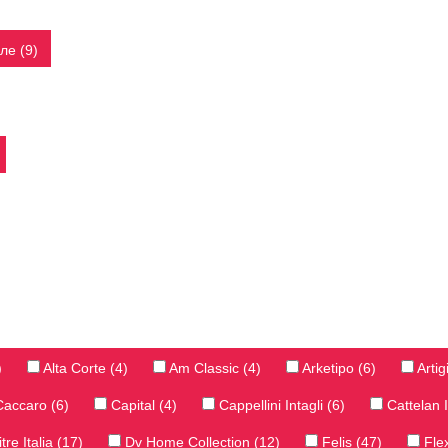
ле (9)
)
Alta Corte (4)
Am Classic (4)
Arketipo (6)
Artig
accaro (6)
Capital (4)
Cappellini Intagli (6)
Cattelan I
tre Italia (17)
Dv Home Collection (12)
Felis (47)
Fle