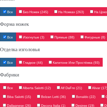
Все
Без Ножек (245)
На Ножках (263)
На Цоко
Форма ножек
Все
Изогнутые (3)
Прямые (88)
Фигурные (8)
Отделка изголовья
Все
Гладкое (44)
Капитоне Или Простёжка (93)
Фабрики
Все
Alberta Salotti (12)
Alf DaFre (21)
Alivar (17
Biba Salotti (15)
Bolzan Letti (36)
Bonaldo (22)
C
Dallagnese (26)
Decora Italia (1)
Desiree (19)
Di