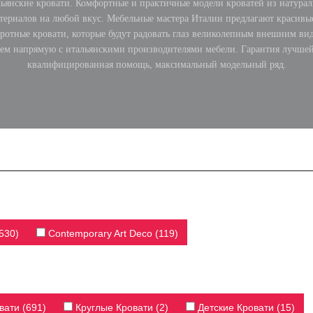
ьянские кровати. Комфортные и практичные модели кроватей из натура
териалов на любой вкус. Мебельные мастера Италии предлагают красивы
ротные кровати, которые будут радовать глаз великолепным внешним ви
аем напрямую с итальянскими производителями мебели. Гарантия лучшей
квалифицированная помощь, максимальный модельный ряд.
530)
Contemporary Art Deco (119)
ати (691)
Круглые Кровати (2)
Детские Кровати (15)