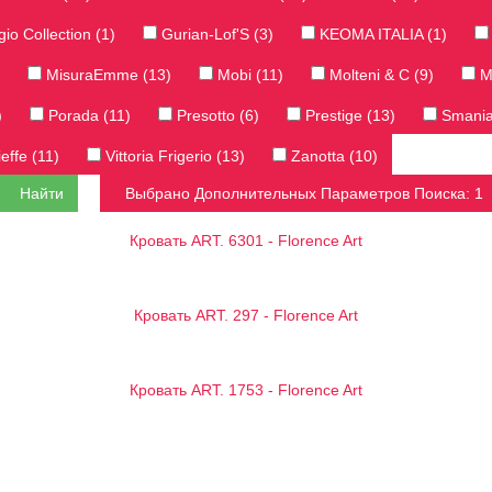
io Collection (1)
Gurian-Lof'S (3)
KEOMA ITALIA (1)
MisuraEmme (13)
Mobi (11)
Molteni & C (9)
Mo
)
Porada (11)
Presotto (6)
Prestige (13)
Smania
effe (11)
Vittoria Frigerio (13)
Zanotta (10)
Найти
Выбрано Дополнительных Параметров Поиска: 1
Кровать ART. 6301 - Florence Art
Кровать ART. 297 - Florence Art
Кровать ART. 1753 - Florence Art