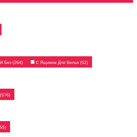
 Без (264)
С Ящиком Для Белья (52)
(576)
55)