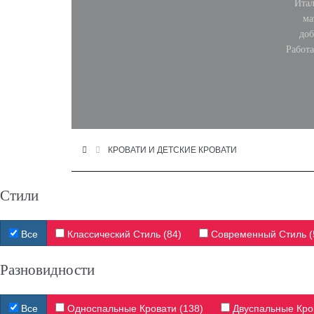
Итал
ма
доб
Работ
КРОВАТИ И ДЕТСКИЕ КРОВАТИ
Стили
Все
Классический Стиль (84)
Современный Стиль (
Разновидности
Все
Односпальные Кровати (138)
Двуспальные Кров