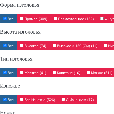
Форма изголовья
Все
Прямое (309)
Прямоугольное (132)
Фигур
Высота изголовья
Все
Высокое (74)
Высокое > 150 (см) (11)
Низ
Тип изголовья
Все
Жесткое (41)
Капитоне (10)
Мягкое (511)
Изножье
Все
Без Изножья (526)
С Изножьем (17)
Ножки