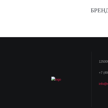
БРЕН
125009
+7 (49
info@r