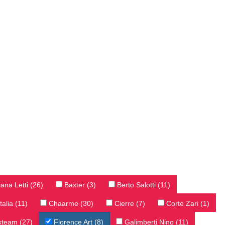
iana Letti (26)
Baxter (3)
Berto Salotti (11)
talia (11)
Chaarme (30)
Cierre (7)
Corte Zari (1)
xteam (27)
Florence Art (8)
Galimberti Nino (11)