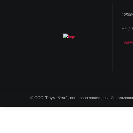
125009
+7 (49
info@r
© ООО "Раумебель", все права защищены. Использован
*1 у.е.= 1 Euro (Курс продажи ЦБ на день оплаты) Ука