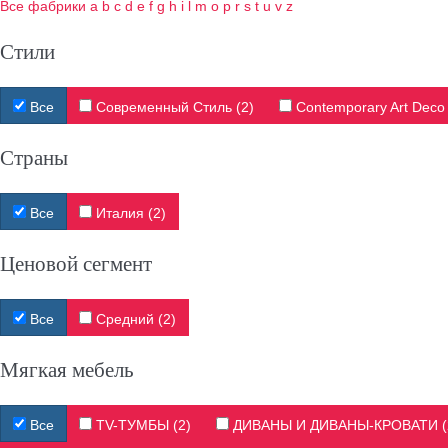
Все фабрики
a
b
c
d
e
f
g
h
i
l
m
o
p
r
s
t
u
v
z
Стили
Все
Современный Стиль (2)
Contemporary Art Deco 
Страны
Все
Италия (2)
Ценовой сегмент
Все
Средний (2)
Мягкая мебель
Все
TV-ТУМБЫ (2)
ДИВАНЫ И ДИВАНЫ-КРОВАТИ (