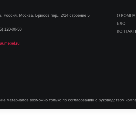
, Россия, Москва, Брюсов пер., 2/14 строение 5
О КОМПА
БЛОГ
5) 120-00-58
КОНТАК
aumebel.ru
ие материалов возможно только по согласованию с руководством компа
занные на сайте примерные цены не являются публичной офертой и нося