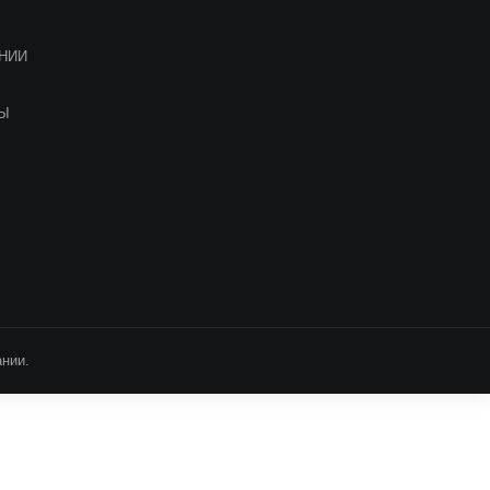
НИИ
ТЫ
нии.
т информационный характер. Для уточнения стоимости