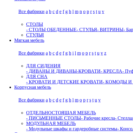
Все фабрики
a
b
c
d
e
f
g
h
l
m
n
o
p
r
s
t
u
v
СТОЛЫ
- СТОЛЫ ОБЕДЕННЫЕ
- СТУЛЬЯ
- ВИТРИНЫ
- Ба
СТУЛЬЯ
Мягкая мебель
Все фабрики
a
b
c
d
e
f
g
h
i
l
m
o
p
r
s
t
u
v
z
ДЛЯ СИДЕНИЯ
- ДИВАНЫ И ДИВАНЫ-КРОВАТИ
- КРЕСЛА
- Пу
ДЛЯ СНА
- КРОВАТИ И ДЕТСКИЕ КРОВАТИ
- КОМОДЫ И
Корпусная мебель
Все фабрики
a
b
c
d
e
f
g
h
l
m
o
p
r
s
t
u
v
ОТДЕЛЬНОСТОЯЩАЯ МЕБЕЛЬ
- ПИСЬМЕННЫЕ СТОЛЫ
- Рабочие кресла
- Стелл
МОДУЛЬНАЯ МЕБЕЛЬ
- Модульные шкафы и гардеробные системы
- Консо