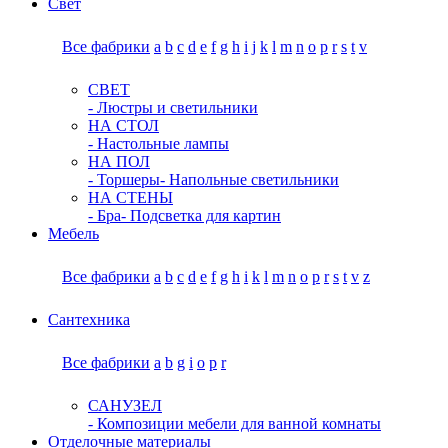
Свет
Все фабрики
a
b
c
d
e
f
g
h
i
j
k
l
m
n
o
p
r
s
t
v
СВЕТ
- Люстры и светильники
НА СТОЛ
- Настольные лампы
НА ПОЛ
- Торшеры
- Напольные светильники
НА СТЕНЫ
- Бра
- Подсветка для картин
Мебель
Все фабрики
a
b
c
d
e
f
g
h
i
k
l
m
n
o
p
r
s
t
v
z
Сантехника
Все фабрики
a
b
g
i
o
p
r
САНУЗЕЛ
- Композиции мебели для ванной комнаты
Отделочные материалы