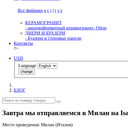
Все фабрики
a
c
i
l
r
s
z
КЕРАМОГРАНИТ
- широкоформатный керамогранит
- Обои
ДВЕРИ И БУАЗЕРИ
- Буазери и стеновые панели
Контакты
?>
USD
Language
change
БЛОГ
Завтра мы отправляемся в Милан на Isa
Место проведения: Милан (Италия)