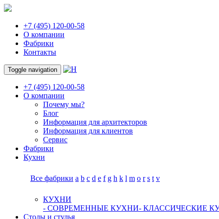
+7 (495) 120-00-58
О компании
Фабрики
Контакты
Toggle navigation
+7 (495) 120-00-58
О компании
Почему мы?
Блог
Информация для архитекторов
Информация для клиентов
Сервис
Фабрики
Кухни
Все фабрики
a
b
c
d
e
f
g
h
k
l
m
o
r
s
t
v
КУХНИ
- СОВРЕМЕННЫЕ КУХНИ
- КЛАССИЧЕСКИЕ К
Столы и стулья