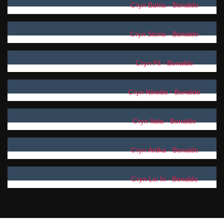
Стул Bahia - Bonaldo
Стул Stone - Bonaldo
Стул Pil - Bonaldo
Стул Ninette - Bonaldo
Стул Itala - Bonaldo
Стул Artika - Bonaldo
Стул Lei hi - Bonaldo