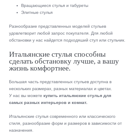
Вращающиеся стулья и табуреты
Элитные стулья
Разнообразие представленных моделей стульев
удовлетворит любой запрос покупателя. Для любой
обстановки у нас найдется подходяший стул или стульчик.
Итальянские стулья способны
сделать обстановку лучше, а вашу
жизнь комфортнее.
Большая часть представленных стульев доступна в
нескольких размерах, разных материалах и цветах.
У нас вы можете
купить итальянские стулья для
самых разных интерьеров и комнат.
Итальянские стулья современного или классического
стиля, разнообразие форм и размеров в зависимости от
назначения.