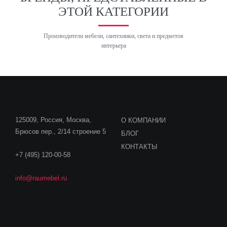
ЭТОЙ КАТЕГОРИИ
Производители мебели, сантехники, света и предметов
интерьера
125009, Россия, Москва,
О КОМПАНИИ
Брюсов пер., 2/14 строение 5
БЛОГ
КОНТАКТЫ
+7 (495) 120-00-58
info@raumebel.ru