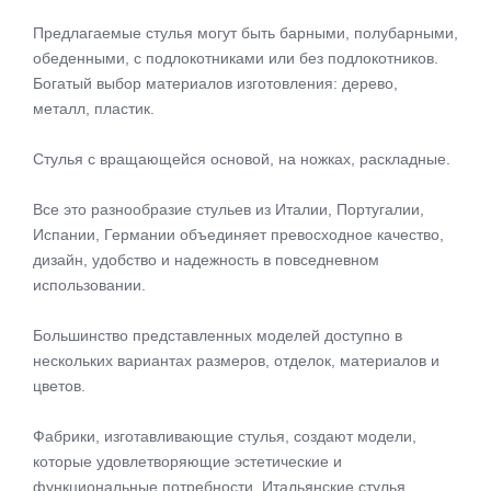
Предлагаемые стулья могут быть барными, полубарными,
обеденными, с подлокотниками или без подлокотников.
Богатый выбор материалов изготовления: дерево,
металл, пластик.
Стулья с вращающейся основой, на ножках, раскладные.
Все это разнообразие стульев из Италии, Португалии,
Испании, Германии объединяет превосходное качество,
дизайн, удобство и надежность в повседневном
использовании.
Большинство представленных моделей доступно в
нескольких вариантах размеров, отделок, материалов и
цветов.
Фабрики, изготавливающие стулья, создают модели,
которые удовлетворяющие эстетические и
функциональные потребности. Итальянские стулья