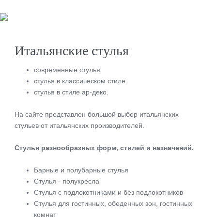
Итальянские стулья
современные стулья
стулья в классическом стиле
стулья в стиле ар-деко.
На сайте представлен большой выбор итальянских
стульев от итальянских производителей.
Стулья разнообразных форм, стилей и назначений.
Барные и полубарные стулья
Стулья - полукресла
Стулья с подлокотниками и без подлокотников
Стулья для гостинных, обеденных зон, гостинных
комнат