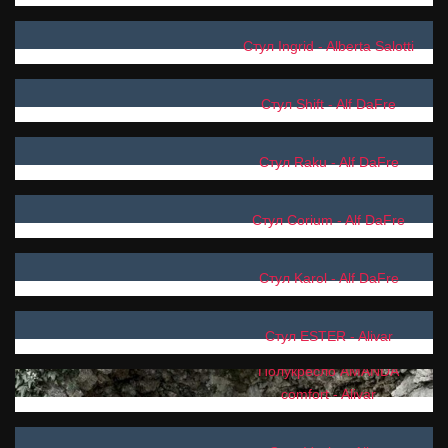
Стул Ingrid - Alberta Salotti
Стул Shift - Alf DaFre
Стул Raku - Alf DaFre
Стул Corium - Alf DaFre
Стул Karol - Alf DaFre
Стул ESTER - Alivar
Полукресло AMANDA
comfort - Alivar