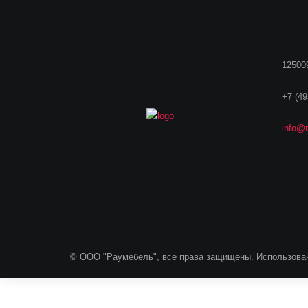
125009
+7 (49
info@r
© ООО "Раумебель", все права защищены. Использован
*1 у.е.= 1 Euro (Курс продажи ЦБ на день оплаты) Ука