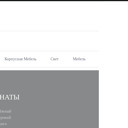
Корпусная Мебель
Свет
Мебель
МНАТЫ
дёжный
ирокий
шего