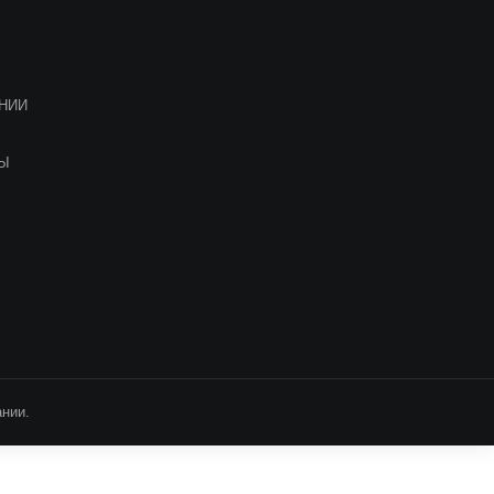
НИИ
ТЫ
нии.
т информационный характер. Для уточнения стоимости