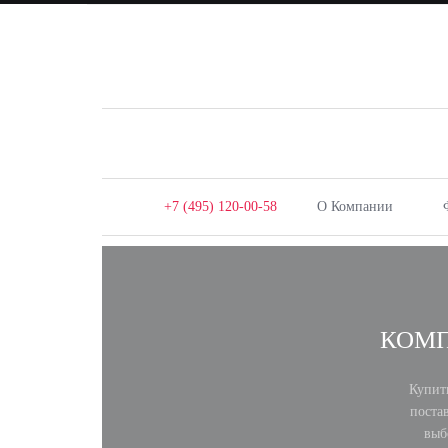
+7 (495) 120-00-58
О Компании
КОМП
Купит
поста
выб