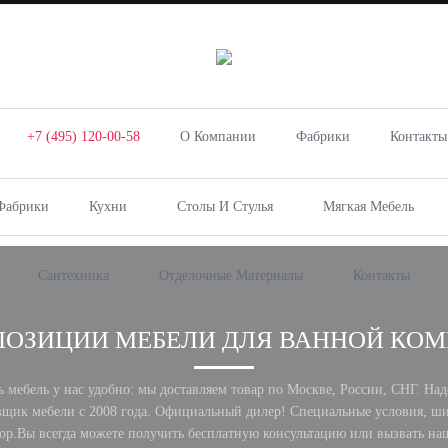
+7 (495) 120-00-58
О Компании
Фабрики
Контакты
Фабрики
Кухни
Столы И Стулья
Мягкая Мебель
Сантехника
Отделочные Материалы
Контакты
ОЗИЦИИ МЕБЕЛИ ДЛЯ ВАННОЙ КО
ь мебель у нас удобно: мы доставляем товар по Москве, России, СНГ. На
вщик мебели с 2008 года. Официальный дилер! Специальные условия, ш
ор.Вы всегда можете получить бесплатную консультацию или вызвать на