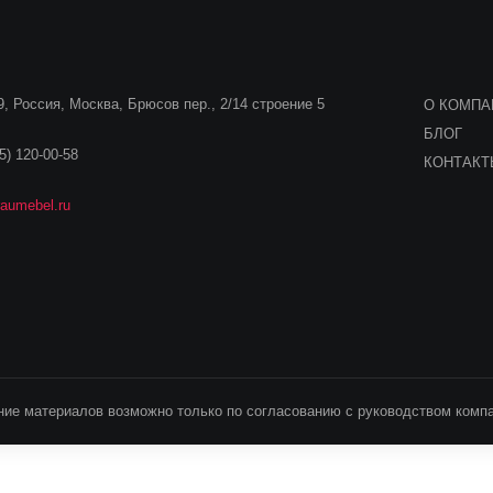
, Россия, Москва, Брюсов пер., 2/14 строение 5
О КОМПА
БЛОГ
5) 120-00-58
КОНТАК
aumebel.ru
ие материалов возможно только по согласованию с руководством компа
занные на сайте примерные цены не являются публичной офертой и нося