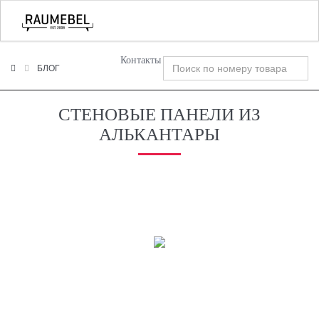
+7 (495) 120-00-58
О Компании
Фабрики
Tog
nav
Контакты
БЛОГ
СТЕНОВЫЕ ПАНЕЛИ ИЗ
АЛЬКАНТАРЫ