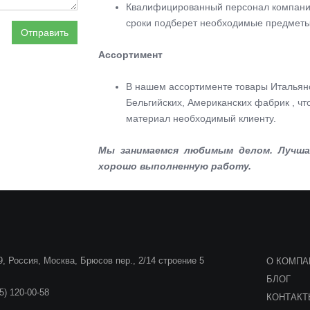
Квалифицированный персонал компании 
сроки подберет необходимые предметы
Отправить
Ассортимент
В нашем ассортименте товары Итальянс
Бельгийских, Американских фабрик , ч
материал необходимый клиенту.
Мы занимаемся любимым делом. Лучшая
хорошо выполненную работу.
, Россия, Москва, Брюсов пер., 2/14 строение 5
О КОМПА
БЛОГ
5) 120-00-58
КОНТАК