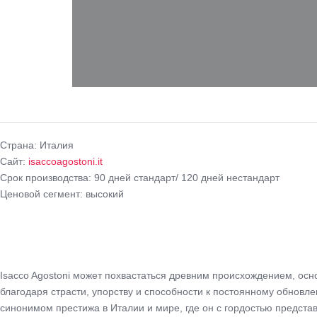
Cтрана:
Италия
Сайт:
isaccoagostoni.it
Срок производства:
90 дней стандарт/ 120 дней нестандарт
Ценовой сегмент:
высокий
Isacco Agostoni может похвастаться древним происхождением, осно
благодаря страсти, упорству и способности к постоянному обновл
синонимом престижа в Италии и мире, где он с гордостью представл