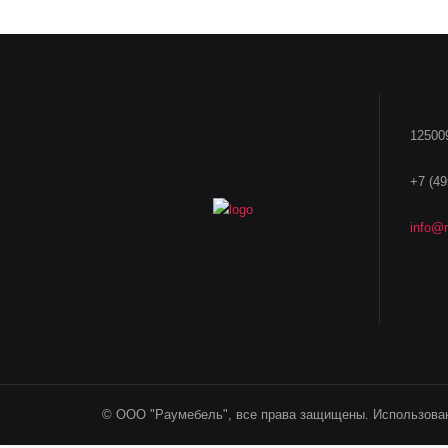
125009
+7 (49
info@r
© ООО "Раумебель", все права защищены. Использован