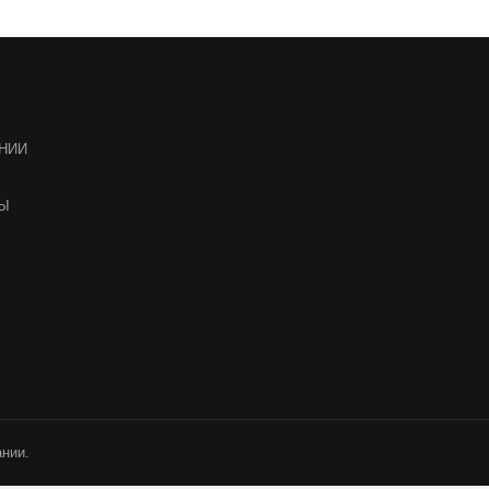
НИИ
ТЫ
нии.