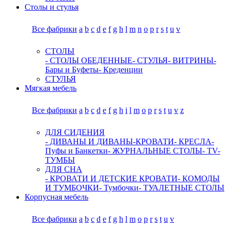
Столы и стулья
Все фабрики
a
b
c
d
e
f
g
h
l
m
n
o
p
r
s
t
u
v
СТОЛЫ
- СТОЛЫ ОБЕДЕННЫЕ
- СТУЛЬЯ
- ВИТРИНЫ
-
Бары и Буфеты
- Креденции
СТУЛЬЯ
Мягкая мебель
Все фабрики
a
b
c
d
e
f
g
h
i
l
m
o
p
r
s
t
u
v
z
ДЛЯ СИДЕНИЯ
- ДИВАНЫ И ДИВАНЫ-КРОВАТИ
- КРЕСЛА
-
Пуфы и Банкетки
- ЖУРНАЛЬНЫЕ СТОЛЫ
- TV-
ТУМБЫ
ДЛЯ СНА
- КРОВАТИ И ДЕТСКИЕ КРОВАТИ
- КОМОДЫ
И ТУМБОЧКИ
- Тумбочки
- ТУАЛЕТНЫЕ СТОЛЫ
Корпусная мебель
Все фабрики
a
b
c
d
e
f
g
h
l
m
o
p
r
s
t
u
v