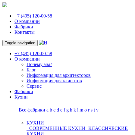
+7 (495) 120-00-58
О компании
Фабрики
Контакты
Toggle navigation
+7 (495) 120-00-58
О компании
Почему мы?
Блог
Информация для архитекторов
Информация для клиентов
Сервис
Фабрики
Кухни
Все фабрики
a
b
c
d
e
f
g
h
k
l
m
o
r
s
t
v
КУХНИ
- СОВРЕМЕННЫЕ КУХНИ
- КЛАССИЧЕСКИЕ
КУХНИ