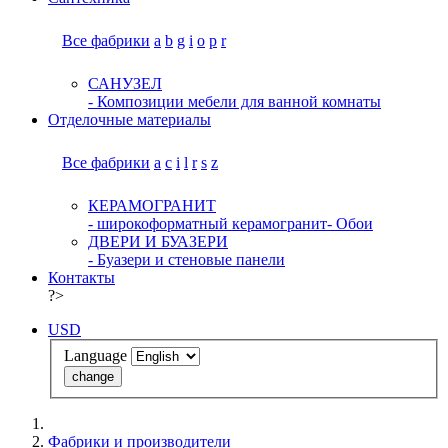
Все фабрики
a
b
g
i
o
p
r
САНУЗЕЛ
- Композиции мебели для ванной комнаты
Отделочные материалы
Все фабрики
a
c
i
l
r
s
z
КЕРАМОГРАНИТ
- широкоформатный керамогранит
- Обои
ДВЕРИ И БУАЗЕРИ
- Буазери и стеновые панели
Контакты
?>
USD
Language
change
Фабрики и производители