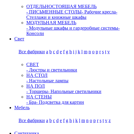
ОТДЕЛЬНОСТОЯЩАЯ МЕБЕЛЬ
- ПИСЬМЕННЫЕ СТОЛЫ
- Рабочие кресла
-
Стеллажи и книжные шкафы
МОДУЛЬНАЯ МЕБЕЛЬ
- Модульные шкафы и гардеробные системы
-
Консоли
Свет
Все фабрики
a
b
c
d
e
f
g
h
i
j
k
l
m
n
o
p
r
s
t
v
СВЕТ
- Люстры и светильники
НА СТОЛ
- Настольные лампы
НА ПОЛ
- Торшеры
- Напольные светильники
НА СТЕНЫ
- Бра
- Подсветка для картин
Мебель
Все фабрики
a
b
c
d
e
f
g
h
i
k
l
m
n
o
p
r
s
t
v
z
Сантехника