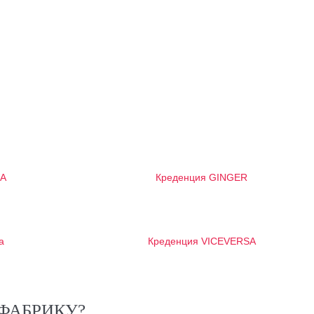
RA
Креденция GINGER
a
Креденция VICEVERSA
ФАБРИКУ?