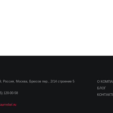
, Россия, Москва, Брюсов пер., 2/14 строение 5
О КОМПА
БЛОГ
5) 120-00-58
КОНТАК
aumebel.ru