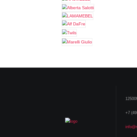
125009
+7 (49
info@r