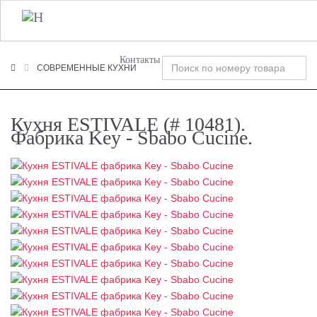
+7 (495) 120-00-58
О Компании
Фабрики
T
n
Контакты
СОВРЕМЕННЫЕ КУХНИ
Кухня ESTIVALE (# 10481).
Фабрика Key - Sbabo Cucine.