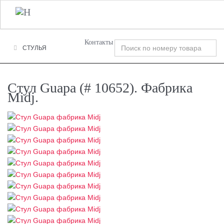
+7 (495) 120-00-58
О Компании
Фабрики
T
n
Контакты
СТУЛЬЯ
Стул Guapa (# 10652). Фабрика
Midj.