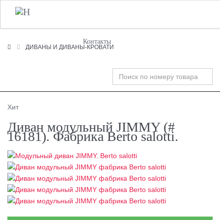
+7 (495) 120-00-58
О Компании
Фабрики
T
n
Контакты
ДИВАНЫ И ДИВАНЫ-КРОВАТИ
Хит
Диван модульный JIMMY (#
16181). Фабрика Berto salotti.