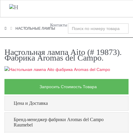
+7 (495) 120-00-58
О Компании
Фабрики
T
n
Контакты
НАСТОЛЬНЫЕ ЛАМПЫ
Настольная лампа Aito (# 19873).
Фабрика Aromas del Campo.
Запросить Стоимость Товара
Цена и Доставка
Бренд-менеджер фабрики Aromas del Campo
Raumebel