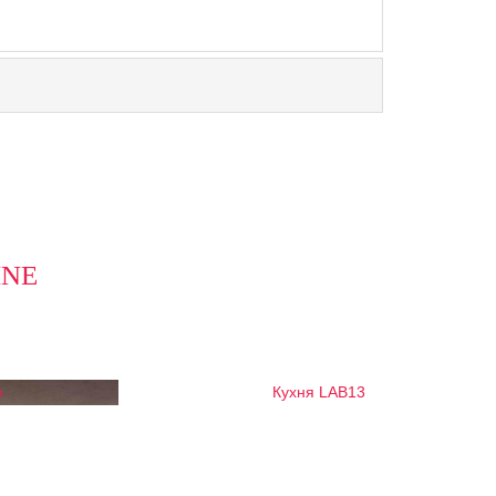
INE
e
Кухня LAB13