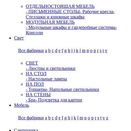
ОТДЕЛЬНОСТОЯЩАЯ МЕБЕЛЬ
- ПИСЬМЕННЫЕ СТОЛЫ
- Рабочие кресла
-
Стеллажи и книжные шкафы
МОДУЛЬНАЯ МЕБЕЛЬ
- Модульные шкафы и гардеробные системы
-
Консоли
Свет
Все фабрики
a
b
c
d
e
f
g
h
i
j
k
l
m
n
o
p
r
s
t
v
СВЕТ
- Люстры и светильники
НА СТОЛ
- Настольные лампы
НА ПОЛ
- Торшеры
- Напольные светильники
НА СТЕНЫ
- Бра
- Подсветка для картин
Мебель
Все фабрики
a
b
c
d
e
f
g
h
i
k
l
m
n
o
p
r
s
t
v
z
Сантехника