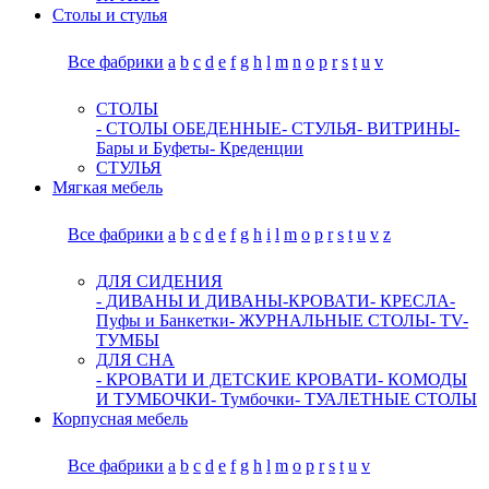
Столы и стулья
Все фабрики
a
b
c
d
e
f
g
h
l
m
n
o
p
r
s
t
u
v
СТОЛЫ
- СТОЛЫ ОБЕДЕННЫЕ
- СТУЛЬЯ
- ВИТРИНЫ
-
Бары и Буфеты
- Креденции
СТУЛЬЯ
Мягкая мебель
Все фабрики
a
b
c
d
e
f
g
h
i
l
m
o
p
r
s
t
u
v
z
ДЛЯ СИДЕНИЯ
- ДИВАНЫ И ДИВАНЫ-КРОВАТИ
- КРЕСЛА
-
Пуфы и Банкетки
- ЖУРНАЛЬНЫЕ СТОЛЫ
- TV-
ТУМБЫ
ДЛЯ СНА
- КРОВАТИ И ДЕТСКИЕ КРОВАТИ
- КОМОДЫ
И ТУМБОЧКИ
- Тумбочки
- ТУАЛЕТНЫЕ СТОЛЫ
Корпусная мебель
Все фабрики
a
b
c
d
e
f
g
h
l
m
o
p
r
s
t
u
v