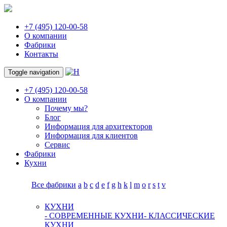
+7 (495) 120-00-58
О компании
Фабрики
Контакты
Toggle navigation
+7 (495) 120-00-58
О компании
Почему мы?
Блог
Информация для архитекторов
Информация для клиентов
Сервис
Фабрики
Кухни
Все фабрики
a
b
c
d
e
f
g
h
k
l
m
o
r
s
t
v
КУХНИ
- СОВРЕМЕННЫЕ КУХНИ
- КЛАССИЧЕСКИЕ
КУХНИ