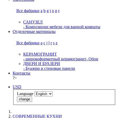
Все фабрики
a
b
g
i
o
p
r
САНУЗЕЛ
- Композиции мебели для ванной комнаты
Отделочные материалы
Все фабрики
a
c
i
l
r
s
z
КЕРАМОГРАНИТ
- широкоформатный керамогранит
- Обои
ДВЕРИ И БУАЗЕРИ
- Буазери и стеновые панели
Контакты
?>
USD
Language
change
СОВРЕМЕННЫЕ КУХНИ