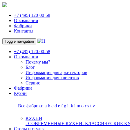
+7 (495) 120-00-58
О компании
Фабрики
Контакты
Toggle navigation
+7 (495) 120-00-58
О компании
Почему мы?
Блог
Информация для архитекторов
Информация для клиентов
Сервис
Фабрики
Кухни
Все фабрики
a
b
c
d
e
f
g
h
k
l
m
o
r
s
t
v
КУХНИ
- СОВРЕМЕННЫЕ КУХНИ
- КЛАССИЧЕСКИЕ К
Столы и стулья