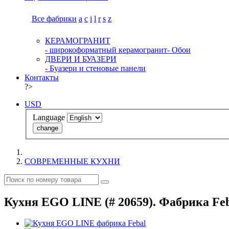
Все фабрики
a
c
i
l
r
s
z
КЕРАМОГРАНИТ
- широкоформатный керамогранит
- Обои
ДВЕРИ И БУАЗЕРИ
- Буазери и стеновые панели
Контакты
?>
USD
Language
change
СОВРЕМЕННЫЕ КУХНИ
Кухня EGO LINE (# 20659). Фабрика Feb