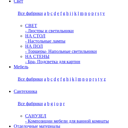
Свет
Все фабрики
a
b
c
d
e
f
g
h
i
j
k
l
m
n
o
p
r
s
t
v
СВЕТ
- Люстры и светильники
НА СТОЛ
- Настольные лампы
НА ПОЛ
- Торшеры
- Напольные светильники
НА СТЕНЫ
- Бра
- Подсветка для картин
Мебель
Все фабрики
a
b
c
d
e
f
g
h
i
k
l
m
n
o
p
r
s
t
v
z
Сантехника
Все фабрики
a
b
g
i
o
p
r
САНУЗЕЛ
- Композиции мебели для ванной комнаты
Отделочные материалы