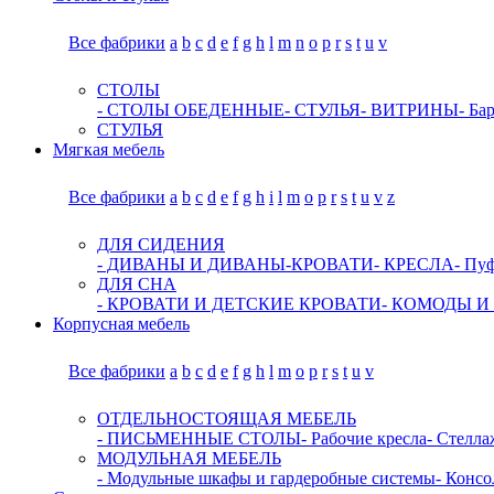
Все фабрики
a
b
c
d
e
f
g
h
l
m
n
o
p
r
s
t
u
v
СТОЛЫ
- СТОЛЫ ОБЕДЕННЫЕ
- СТУЛЬЯ
- ВИТРИНЫ
- Ба
СТУЛЬЯ
Мягкая мебель
Все фабрики
a
b
c
d
e
f
g
h
i
l
m
o
p
r
s
t
u
v
z
ДЛЯ СИДЕНИЯ
- ДИВАНЫ И ДИВАНЫ-КРОВАТИ
- КРЕСЛА
- Пу
ДЛЯ СНА
- КРОВАТИ И ДЕТСКИЕ КРОВАТИ
- КОМОДЫ И
Корпусная мебель
Все фабрики
a
b
c
d
e
f
g
h
l
m
o
p
r
s
t
u
v
ОТДЕЛЬНОСТОЯЩАЯ МЕБЕЛЬ
- ПИСЬМЕННЫЕ СТОЛЫ
- Рабочие кресла
- Стелл
МОДУЛЬНАЯ МЕБЕЛЬ
- Модульные шкафы и гардеробные системы
- Консо