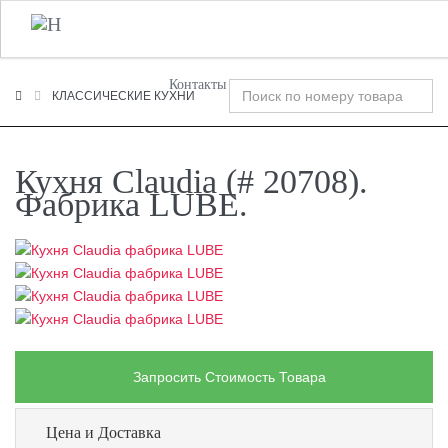
+7 (495) 120-00-58
О Компании
Фабрики
T
n
Контакты
КЛАССИЧЕСКИЕ КУХНИ
Кухня Claudia (# 20708).
Фабрика LUBE.
Запросить Стоимость Товара
Цена и Доставка