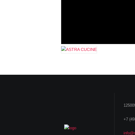
125009
+7 (49
info@r