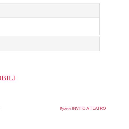
BILI
O
Кухня INVITO A TEATRO