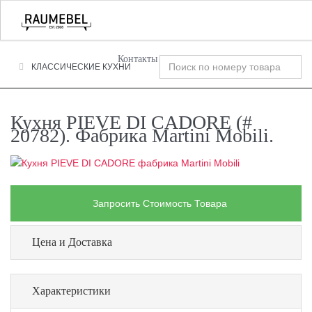
+7 (495) 120-00-58
О Компании
Фабрики
T
n
Контакты
КЛАССИЧЕСКИЕ КУХНИ
Кухня PIEVE DI CADORE (#
20782). Фабрика Martini Mobili.
Запросить Стоимость Товара
Цена и Доставка
Характеристики