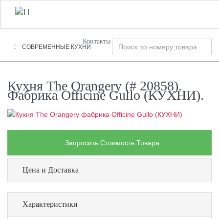
+7 (495) 120-00-58
О Компании
Фабрики
T
n
Контакты
СОВРЕМЕННЫЕ КУХНИ
Кухня The Orangery (# 20858).
Фабрика Officine Gullo (КУХНИ).
Запросить Стоимость Товара
Цена и Доставка
Характеристики