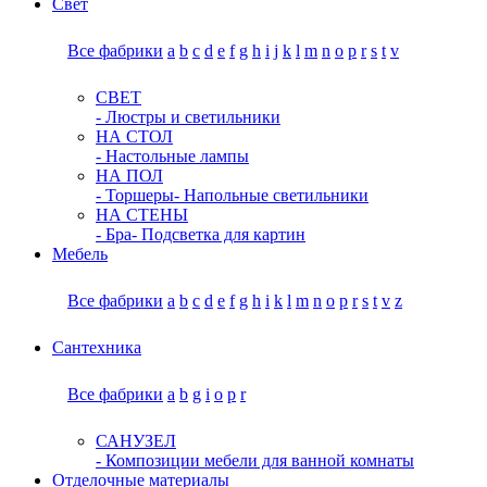
Свет
Все фабрики
a
b
c
d
e
f
g
h
i
j
k
l
m
n
o
p
r
s
t
v
СВЕТ
- Люстры и светильники
НА СТОЛ
- Настольные лампы
НА ПОЛ
- Торшеры
- Напольные светильники
НА СТЕНЫ
- Бра
- Подсветка для картин
Мебель
Все фабрики
a
b
c
d
e
f
g
h
i
k
l
m
n
o
p
r
s
t
v
z
Сантехника
Все фабрики
a
b
g
i
o
p
r
САНУЗЕЛ
- Композиции мебели для ванной комнаты
Отделочные материалы