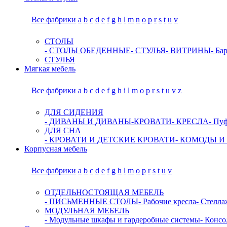
Все фабрики
a
b
c
d
e
f
g
h
l
m
n
o
p
r
s
t
u
v
СТОЛЫ
- СТОЛЫ ОБЕДЕННЫЕ
- СТУЛЬЯ
- ВИТРИНЫ
- Ба
СТУЛЬЯ
Мягкая мебель
Все фабрики
a
b
c
d
e
f
g
h
i
l
m
o
p
r
s
t
u
v
z
ДЛЯ СИДЕНИЯ
- ДИВАНЫ И ДИВАНЫ-КРОВАТИ
- КРЕСЛА
- Пу
ДЛЯ СНА
- КРОВАТИ И ДЕТСКИЕ КРОВАТИ
- КОМОДЫ И
Корпусная мебель
Все фабрики
a
b
c
d
e
f
g
h
l
m
o
p
r
s
t
u
v
ОТДЕЛЬНОСТОЯЩАЯ МЕБЕЛЬ
- ПИСЬМЕННЫЕ СТОЛЫ
- Рабочие кресла
- Стелл
МОДУЛЬНАЯ МЕБЕЛЬ
- Модульные шкафы и гардеробные системы
- Консо