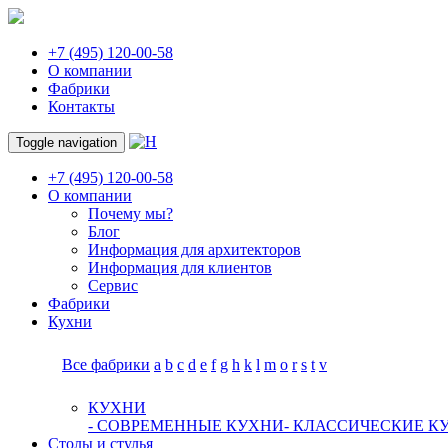
+7 (495) 120-00-58
О компании
Фабрики
Контакты
Toggle navigation
+7 (495) 120-00-58
О компании
Почему мы?
Блог
Информация для архитекторов
Информация для клиентов
Сервис
Фабрики
Кухни
Все фабрики
a
b
c
d
e
f
g
h
k
l
m
o
r
s
t
v
КУХНИ
- СОВРЕМЕННЫЕ КУХНИ
- КЛАССИЧЕСКИЕ К
Столы и стулья