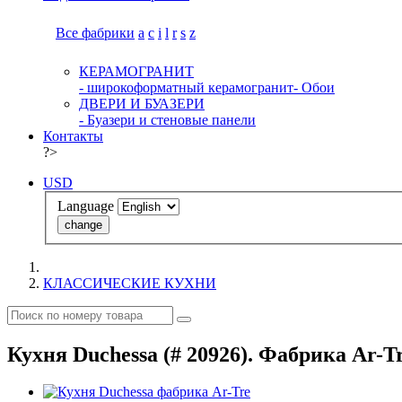
Все фабрики
a
c
i
l
r
s
z
КЕРАМОГРАНИТ
- широкоформатный керамогранит
- Обои
ДВЕРИ И БУАЗЕРИ
- Буазери и стеновые панели
Контакты
?>
USD
Language
change
КЛАССИЧЕСКИЕ КУХНИ
Кухня Duchessa (# 20926). Фабрика Ar-Tr