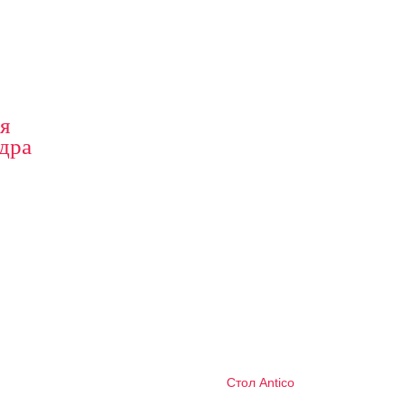
ия
едра
Стол Antico