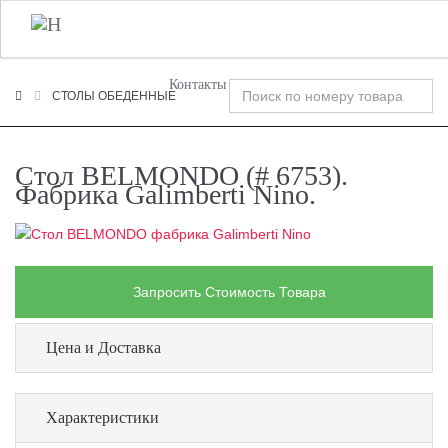
+7 (495) 120-00-58
О Компании
Фабрики
T
n
Контакты
СТОЛЫ ОБЕДЕННЫЕ
Стол BELMONDO (# 6753).
Фабрика Galimberti Nino.
Запросить Стоимость Товара
Цена и Доставка
Характеристики