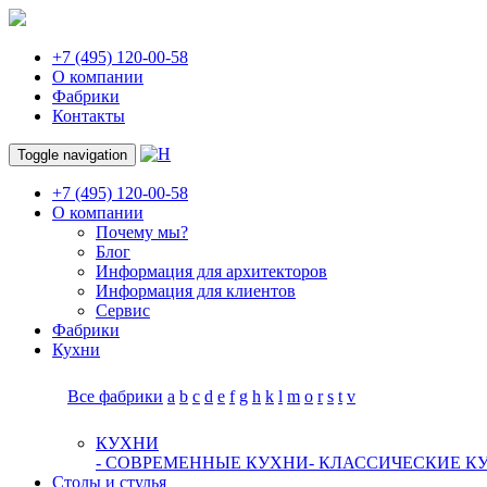
+7 (495) 120-00-58
О компании
Фабрики
Контакты
Toggle navigation
+7 (495) 120-00-58
О компании
Почему мы?
Блог
Информация для архитекторов
Информация для клиентов
Сервис
Фабрики
Кухни
Все фабрики
a
b
c
d
e
f
g
h
k
l
m
o
r
s
t
v
КУХНИ
- СОВРЕМЕННЫЕ КУХНИ
- КЛАССИЧЕСКИЕ К
Столы и стулья