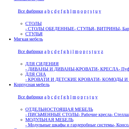
Все фабрики
a
b
c
d
e
f
g
h
l
m
n
o
p
r
s
t
u
v
СТОЛЫ
- СТОЛЫ ОБЕДЕННЫЕ
- СТУЛЬЯ
- ВИТРИНЫ
- Ба
СТУЛЬЯ
Мягкая мебель
Все фабрики
a
b
c
d
e
f
g
h
i
l
m
o
p
r
s
t
u
v
z
ДЛЯ СИДЕНИЯ
- ДИВАНЫ И ДИВАНЫ-КРОВАТИ
- КРЕСЛА
- Пу
ДЛЯ СНА
- КРОВАТИ И ДЕТСКИЕ КРОВАТИ
- КОМОДЫ И
Корпусная мебель
Все фабрики
a
b
c
d
e
f
g
h
l
m
o
p
r
s
t
u
v
ОТДЕЛЬНОСТОЯЩАЯ МЕБЕЛЬ
- ПИСЬМЕННЫЕ СТОЛЫ
- Рабочие кресла
- Стелл
МОДУЛЬНАЯ МЕБЕЛЬ
- Модульные шкафы и гардеробные системы
- Консо