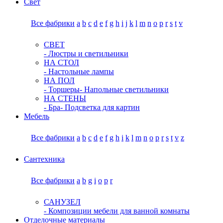
Свет
Все фабрики
a
b
c
d
e
f
g
h
i
j
k
l
m
n
o
p
r
s
t
v
СВЕТ
- Люстры и светильники
НА СТОЛ
- Настольные лампы
НА ПОЛ
- Торшеры
- Напольные светильники
НА СТЕНЫ
- Бра
- Подсветка для картин
Мебель
Все фабрики
a
b
c
d
e
f
g
h
i
k
l
m
n
o
p
r
s
t
v
z
Сантехника
Все фабрики
a
b
g
i
o
p
r
САНУЗЕЛ
- Композиции мебели для ванной комнаты
Отделочные материалы