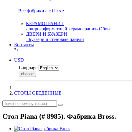
Все фабрики
a
c
i
l
r
s
z
КЕРАМОГРАНИТ
- широкоформатный керамогранит
- Обои
ДВЕРИ И БУАЗЕРИ
- Буазери и стеновые панели
Контакты
?>
USD
Language
change
СТОЛЫ ОБЕДЕННЫЕ
Стол Piana (# 8985). Фабрика Bross.