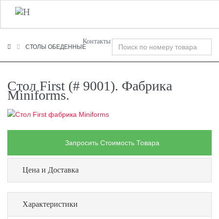
+7 (495) 120-00-58
О Компании
Фабрики
T
n
Контакты
СТОЛЫ ОБЕДЕННЫЕ
Стол First (# 9001). Фабрика
Miniforms.
Запросить Стоимость Товара
Цена и Доставка
Характеристики