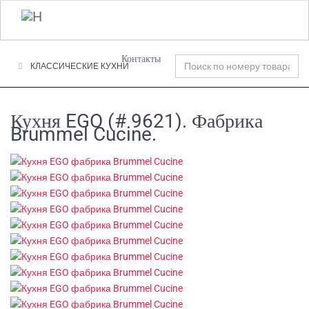
+7 (495) 120-00-58
О Компании
Фабрики
Tog
nav
Контакты
КЛАССИЧЕСКИЕ КУХНИ
Кухня EGO (# 9621). Фабрика
Brummel Cucine.