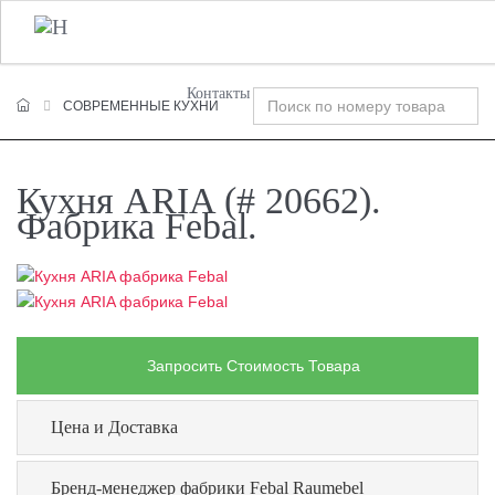
+7 (495) 120-00-58
О Компании
Фабрики
T
n
Контакты
СОВРЕМЕННЫЕ КУХНИ
Кухня ARIA (# 20662).
Фабрика Febal.
Запросить Стоимость Товара
Цена и Доставка
Бренд-менеджер фабрики Febal Raumebel