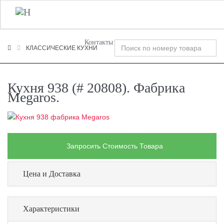
+7 (495) 120-00-58
О Компании
Фабрики
T
n
Контакты
КЛАССИЧЕСКИЕ КУХНИ
Кухня 938 (# 20808). Фабрика
Megaros.
Запросить Стоимость Товара
Цена и Доставка
Характеристики