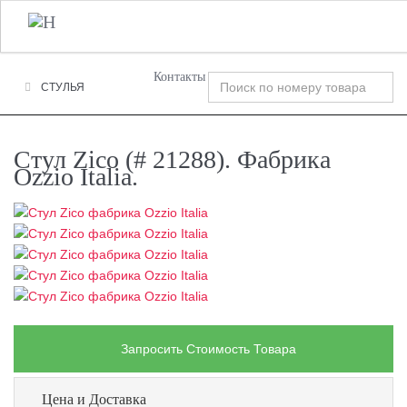
+7 (495) 120-00-58
О Компании
Фабрики
T
n
Контакты
СТУЛЬЯ
Стул Zico (# 21288). Фабрика
Ozzio Italia.
Запросить Стоимость Товара
Цена и Доставка