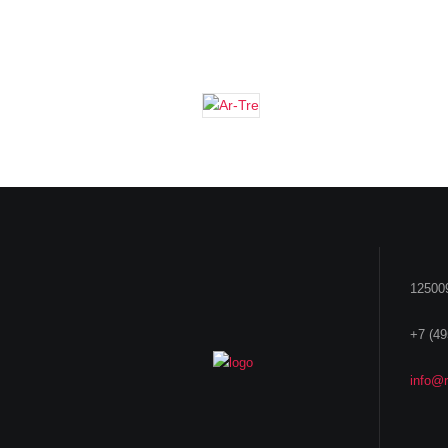
125009
+7 (49
info@r