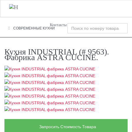
+7 (495) 120-00-58
О Компании
Фабрики
T
n
Контакты
СОВРЕМЕННЫЕ КУХНИ
Кухня INDUSTRIAL (# 9563).
Фабрика ASTRA CUCINE.
Запросить Стоимость Товара