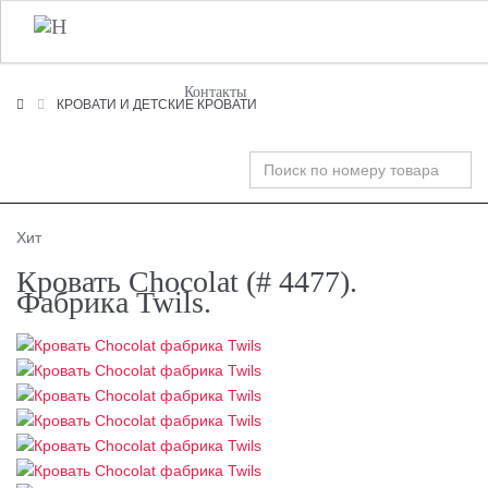
+7 (495) 120-00-58
О Компании
Фабрики
T
n
Контакты
КРОВАТИ И ДЕТСКИЕ КРОВАТИ
Хит
Кровать Chocolat (# 4477).
Фабрика Twils.